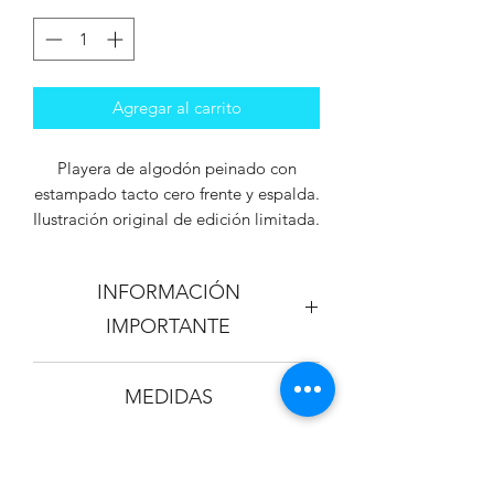
Agregar al carrito
Playera de algodón peinado con
estampado tacto cero frente y espalda.
Ilustración original de edición limitada.
INFORMACIÓN
IMPORTANTE
Los colores de la playera y el
MEDIDAS
estampado pueden variar
+ / - 5%
al
que se aprecia en la imagen virtual.
Cuidados especiales:
No tallar del
lado del terciopelo / No usar secadora
CUELLO EN V