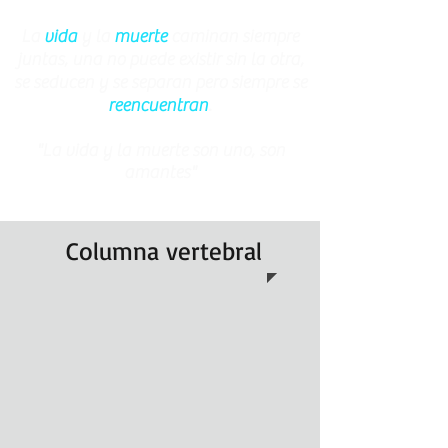
La
vida
y la
muerte
caminan siempre
juntas, una no puede existir sin la otra,
se seducen y se separan pero siempre se
reencuentran
.
"La vida y la muerte son uno, son
amantes"
Columna vertebral