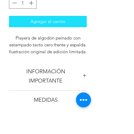
Agregar al carrito
Playera de algodón peinado con
estampado tacto cero frente y espalda.
Ilustración original de edición limitada.
INFORMACIÓN
IMPORTANTE
Los colores de la playera y el
MEDIDAS
estampado pueden variar + / - 5% al
que se aprecia en la imagen virtual.
CUELLO REDONDO
TALLA
ANCHO
LARGO