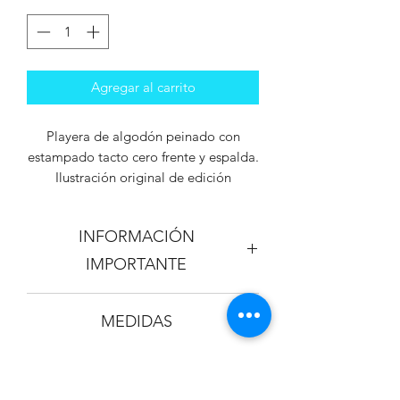
Agregar al carrito
Playera de algodón peinado con
estampado tacto cero frente y espalda.
Ilustración original de edición
limitada.
INFORMACIÓN
IMPORTANTE
Los colores de la playera y el
MEDIDAS
estampado pueden variar + / - 5% al
que se aprecia en la imagen virtual.
Cuidados especiales: No tallar del
CUELLO REDONDO
lado del terciopelo / No usar secadora