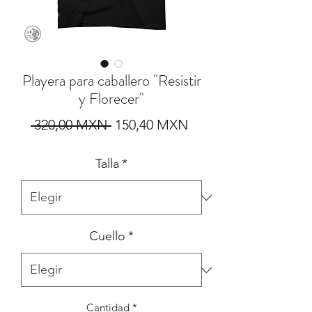
Playera para caballero "Resistir
y Florecer"
Precio
Precio
 320,00 MXN 
150,40 MXN
de
Talla
*
oferta
Cuello
*
Cantidad
*