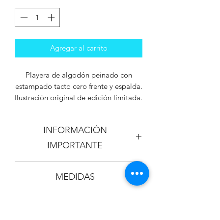
Agregar al carrito
Playera de algodón peinado con
estampado tacto cero frente y espalda.
Ilustración original de edición limitada.
Acabado especial:
Frase "RESISTIR Y
INFORMACIÓN
FLORECER" con Foil (metalizado)
IMPORTANTE
Los colores de la playera y el
MEDIDAS
estampado pueden variar + / - 5% al
que se aprecia en la imagen virtual.
CUELLO REDONDO